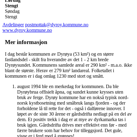
Lørdag
Stengt
Søndag
Stengt
Avdelinger
postmottak@dyroy.kommune.no
www.dyroy.kommune.no
Mer informasjon
I dag består kommunen av Dyrøya (53 km²) og en større
fastlandsdel - skilt fra hverandre av det 1 - 2 km brede
Dyrøysundet. Kommunens samlede areal er 290 km² - m.a.o. ikke
blant de største. Herav er 279 km² landareal. Folketallet i
kommunen er i dag omlag 1230 med stort og smått.
august 1994 ble en merkedag for kommunen. Da ble
Dyrøybrua offisielt åpna, og sundet kunne krysses uten
bruk av ferge. Dyrøy kommune har en nokså typisk nord-
norsk kystbosetning med småbruk langs fjorden - og der
forholdene lå til rette for det - også i dalførene innover. I
løpet av de siste 30 årene er gårdsdrifta nedlagt på en del av
dem. Et positiv trekk i dag er at mye av dyrkamarka tas i
bruk igjen. Gårdsdrifta drives mer effektivt enn før - med
færre brukere som har behov for tilleggsjord. Det gule,
visne er i ferd med å grønnes!