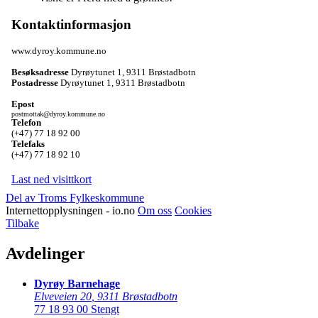
Kontaktinformasjon
www.dyroy.kommune.no
Besøksadresse
Dyrøytunet 1
,
9311 Brøstadbotn
Postadresse
Dyrøytunet 1
,
9311 Brøstadbotn
Epost
postmottak@dyroy.kommune.no
Telefon
(+47) 77 18 92 00
Telefaks
(+47) 77 18 92 10
Last ned visittkort
Del av Troms Fylkeskommune
Internettopplysningen - io.no
Om oss
Cookies
Tilbake
Avdelinger
Dyrøy Barnehage
Elveveien 20
,
9311 Brøstadbotn
77 18 93 00
Stengt